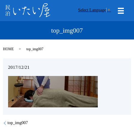
Select Language
▼
メニ
top_img007
HOME
top_img007
2017/12/21
top_img007