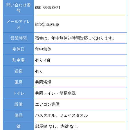
問い合わせ番
090-8836-0621
号
メールアドレ
info@itaiya.jp
ス
営業時間
宿舎は、年中無休24時間対応しております。
定休日
年中無休
駐車場
有り 4台
送迎
有り
風呂
共同浴場
トイレ
共同トイレ・簡易水洗
設備
エアコン完備
備品
バスタオル、フェイスタオル
鍵
部屋鍵 なし、内鍵 なし