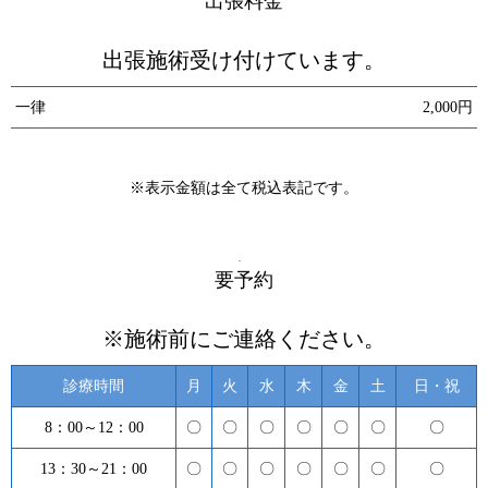
出張料金
出張施術受け付けています。
一律
2,000円
※表示金額は全て税込表記です。
要予約
※施術前にご連絡ください。
診療時間
月
火
水
木
金
土
日・祝
8：00～12：00
〇
〇
〇
〇
〇
〇
〇
13：30～21：00
〇
〇
〇
〇
〇
〇
〇