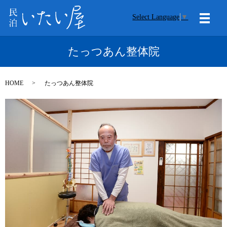
Select Language
▼
メニ
たっつあん整体院
HOME
たっつあん整体院