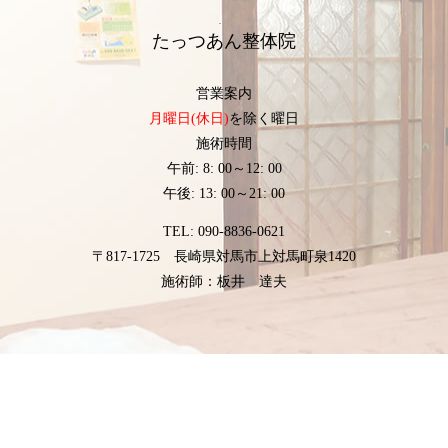
たっつあん整体院
営業案内
月曜日(休日)
を除く曜日
施術時間
午前: 8: 00～12: 00
午後: 13: 00～21: 00
TEL: 090-8836-0621
〒817-1725 長崎県対馬市上対馬町泉1420
施術師：板井 達夫