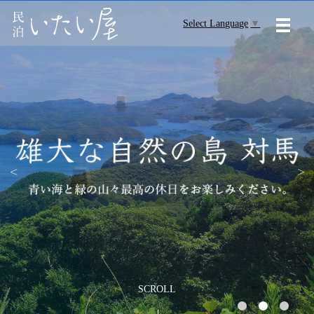
Select Language
▼
メニ
SCROLL