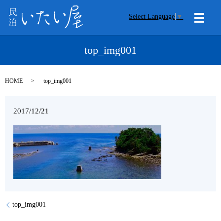
Select Language
▼
メニ
top_img001
HOME
top_img001
2017/12/21
top_img001