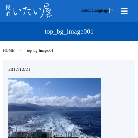
Select Language
▼
メニ
top_bg_image001
HOME
top_bg_image001
2017/12/21