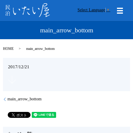
Select Language
▼
メニ
main_arrow_bottom
HOME
main_arrow_bottom
2017/12/21
main_arrow_bottom