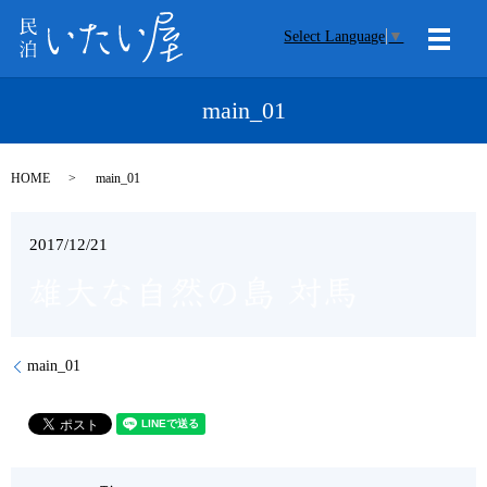
Select Language
▼
メニ
main_01
HOME
main_01
2017/12/21
main_01