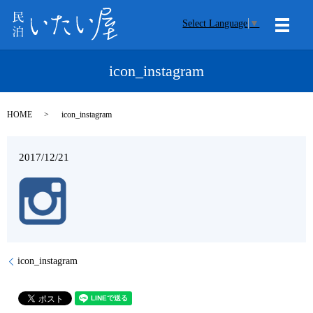
Select Language
▼
メニ
icon_instagram
HOME
icon_instagram
2017/12/21
icon_instagram