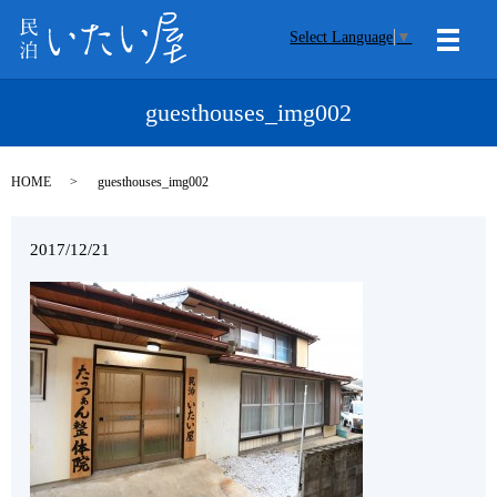
Select Language
▼
メニ
guesthouses_img002
HOME
guesthouses_img002
2017/12/21