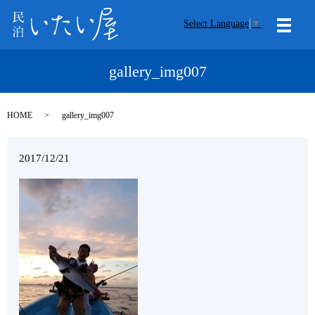
Select Language
▼
メニ
gallery_img007
HOME
gallery_img007
2017/12/21