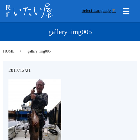
Select Language
▼
メニ
gallery_img005
HOME
gallery_img005
2017/12/21