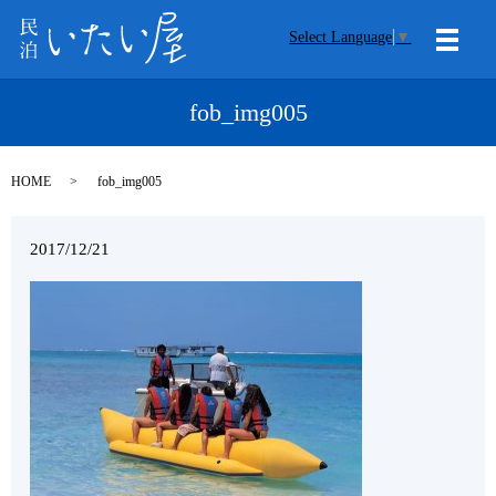
Select Language
▼
メニ
fob_img005
HOME
fob_img005
2017/12/21