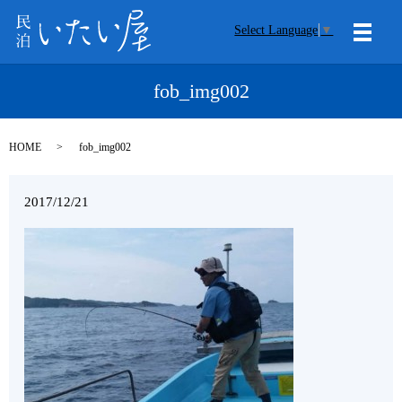
Select Language
▼
メニ
fob_img002
HOME
fob_img002
2017/12/21