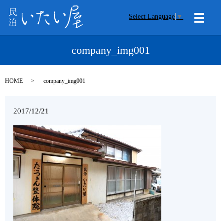
Select Language
▼
メニ
company_img001
HOME
company_img001
2017/12/21