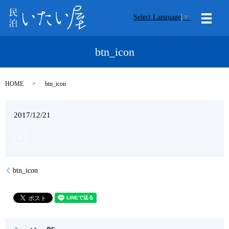
Select Language
▼
メニ
btn_icon
HOME
btn_icon
2017/12/21
btn_icon