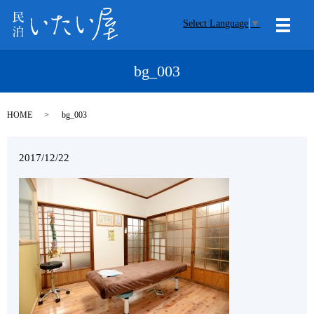
Select Language
▼
メニ
bg_003
HOME
bg_003
2017/12/22