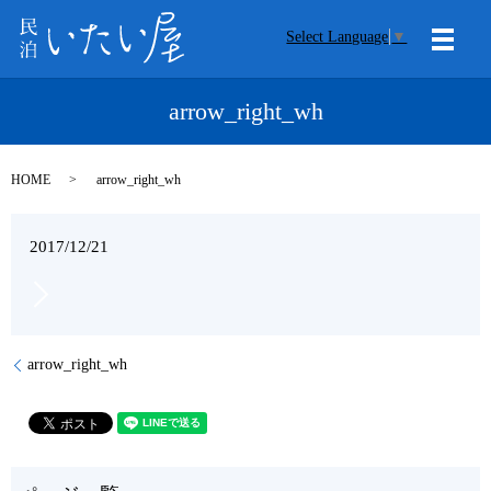
Select Language
▼
メニ
arrow_right_wh
HOME
arrow_right_wh
2017/12/21
arrow_right_wh