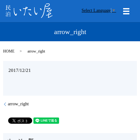
Select Language
▼
メニ
arrow_right
HOME
arrow_right
2017/12/21
arrow_right